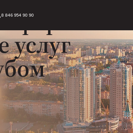
 оферта
8 846 954 90 90
е услуг
убом