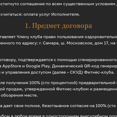
остигнуто соглашение по всем существенным условиям
считаться: оплата услуг Исполнителя.
1. Предмет договора
ставляет Члену клуба право пользования оздоровитель
ного по адресу: г. Самара, ш. Московское, дом 17, на
Договору, подтверждается с помощью сгенерированного
AppStore и Google Play. Динамический QR-код генерир
я и управления доступом (далее – СКУД) Фитнес-клуба.
осле получения 100% (сто процентной) предварительной
ой продаж, утвержденной Фитнес-клубом и размещенно
 обозрения месте.
 дает свое полное, безотзывное согласие на 100% (сто
убом в любое время в одностороннем внесудебном поря