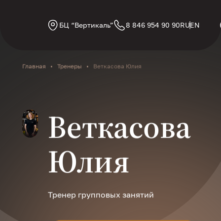
БЦ “Вертикаль”
8 846 954 90 90
RU
EN
Главная
•
Тренеры
•
Веткасова Юлия
Веткасова
Юлия
Тренер групповых занятий