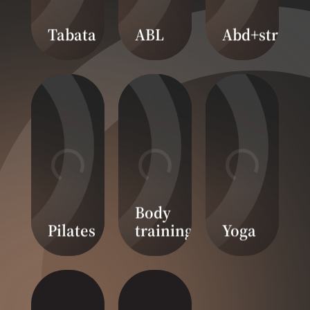
Tabata
ABL
Abd+stretch
Body
Pilates
training
Yoga