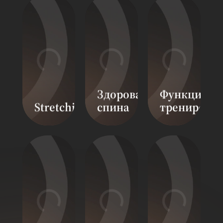
Здоровая
Функциона
Stretching
спина
тренировк