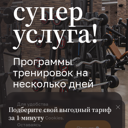
супер
услуга!
Программы
тренировок на
несколько дней
Для удобства
Подберите свой выгодный тариф
работы с сайтом мы
Подробнее
за 1 минуту
используем Cookies.
Оставаясь