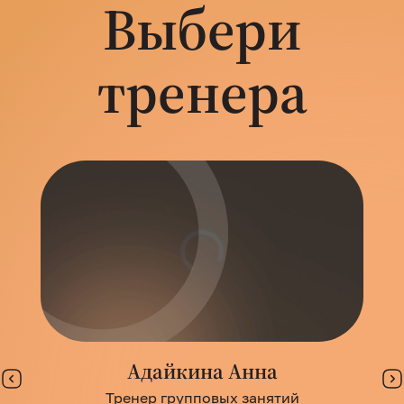
Выбери
тренера
Адайкина Анна
Тренер групповых занятий