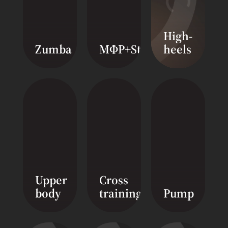
High-
Zumba
МФР+Stretching
heels
Upper
Cross
body
training
Pump