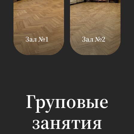
Зал №1
Зал №2
Площадь: 80 кв.
Площадь: 100 кв
м
м
Вместимость: 15
Вместимость: 2
человек
человек
Зал
Зал
предназначен
предназначен
для проведения
для проведения
Груповые
аэробных,
аэробных,
силовых и
силовых и
занятия
танцевальных и
танцевальных и
функциональных
функциональны
классов
классов