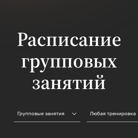
улучшения
кровообращения, для
гармоничной
отстройкивсего тела,
чтобы не было
Расписание
опущений,подготовка
к родам,
восстановление
групповых
после, чтобы быть
активной, здоровой и
энергичной, не
только снаружи, но и
занятий
изнутри. Тренировка
сочетает элементы
фитнеса,
дыхательных практик
и мягких телесных
техник.
Групповые занятия
Любая тренировка