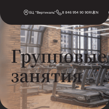
БЦ “Вертикаль”
8 846 954 90 90
RU
EN
Групповые
занятия