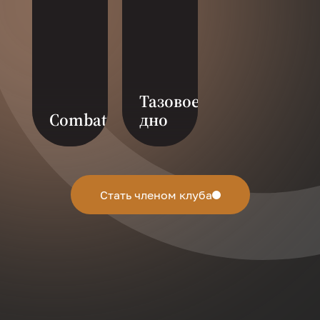
Тазовое
Combat
дно
Тазовое дно-это
фитнес нового
поколения для
женщин, где
Стать членом клуба
объединены 11
разных направлений.
Ровный и подвижный
таз-это основа
женского здоровья.
Тренировка
направлена на
профилактику
застойных явлений и