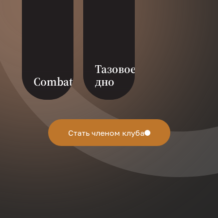
Тазовое
Combat
дно
Тазовое дно-это
фитнес нового
поколения для
женщин, где
Стать членом клуба
объединены 11
разных направлений.
Ровный и подвижный
таз-это основа
женского здоровья.
Тренировка
направлена на
профилактику
застойных явлений и