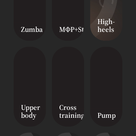
High-
Zumba
МФР+Stretching
heels
Upper
Cross
body
training
Pump