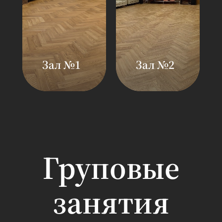
Зал №1
Зал №2
Площадь: 80 кв.
Площадь: 100 кв
м
м
Вместимость: 15
Вместимость: 2
человек
человек
Зал
Зал
предназначен
предназначен
для проведения
для проведения
Груповые
аэробных,
аэробных,
силовых и
силовых и
занятия
танцевальных и
танцевальных и
функциональных
функциональны
классов
классов