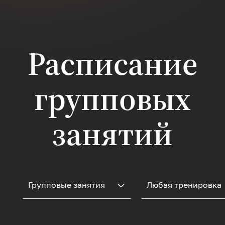
улучшения
кровообращения, для
гармоничной
отстройкивсего тела,
чтобы не было
Расписание
опущений,подготовка
к родам,
восстановление
групповых
после, чтобы быть
активной, здоровой и
энергичной, не
только снаружи, но и
занятий
изнутри. Тренировка
сочетает элементы
фитнеса,
дыхательных практик
и мягких телесных
техник.
Групповые занятия
Любая тренировка