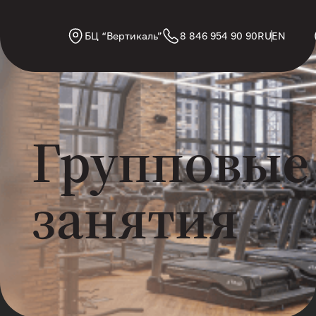
БЦ “Вертикаль”
8 846 954 90 90
RU
EN
Групповые
занятия