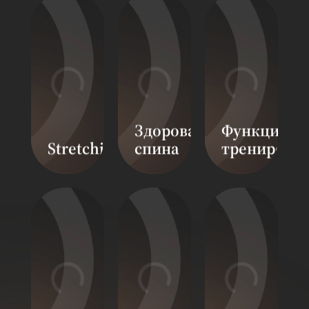
Здоровая
Функциона
Stretching
спина
тренировк