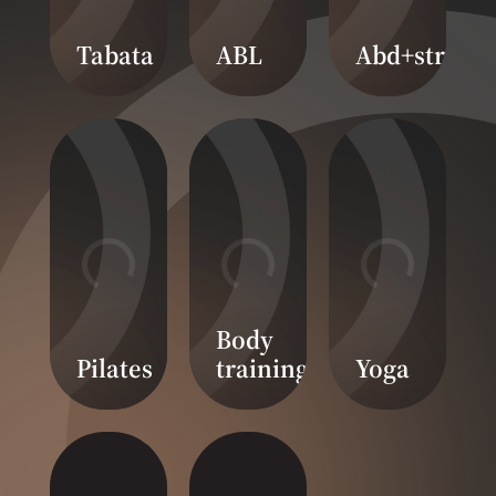
Tabata
ABL
Abd+stretch
Body
Pilates
training
Yoga