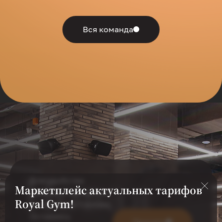
Вся команда
Новая
Для удобства
Маркетплейс актуальных тарифов
работы с сайтом мы
Royal Gym!
используем Cookies.
Оставаясь