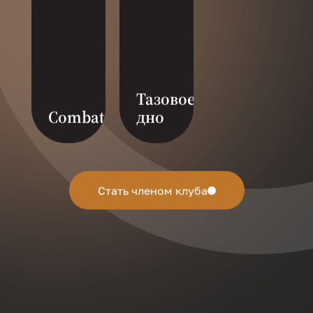
Тазовое
Combat
дно
Тазовое дно-это
фитнес нового
поколения для
женщин, где
Стать членом клуба
объединены 11
разных направлений.
Ровный и подвижный
таз-это основа
женского здоровья.
Тренировка
направлена на
профилактику
застойных явлений и