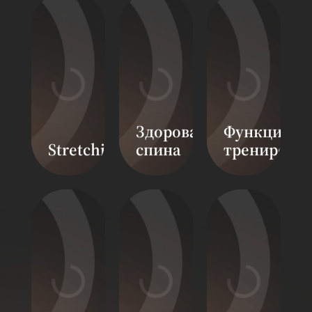
Здоровая
Функциона
Stretching
спина
тренировк