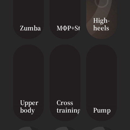
High-
Zumba
МФР+Stretching
heels
Upper
Cross
body
training
Pump