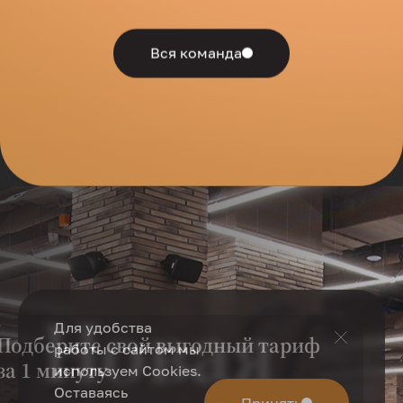
Вся команда
Новая
Для удобства
Подберите свой выгодный тариф
работы с сайтом мы
за 1 минуту
используем Cookies.
Оставаясь