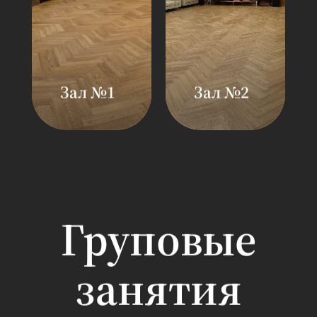
Зал №1
Зал №2
Площадь: 80 кв.
Площадь: 100 кв
м
м
Вместимость: 15
Вместимость: 2
человек
человек
Зал
Зал
предназначен
предназначен
для проведения
для проведения
Груповые
аэробных,
аэробных,
силовых и
силовых и
занятия
танцевальных и
танцевальных и
функциональных
функциональны
классов
классов