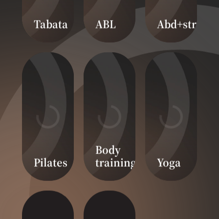
Tabata
ABL
Abd+stretch
Body
Pilates
training
Yoga