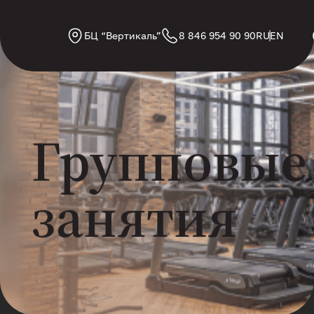
БЦ “Вертикаль”
8 846 954 90 90
RU
EN
Групповые
занятия