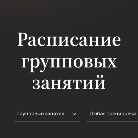
улучшения
кровообращения, для
гармоничной
отстройкивсего тела,
чтобы не было
Расписание
опущений,подготовка
к родам,
восстановление
групповых
после, чтобы быть
активной, здоровой и
энергичной, не
только снаружи, но и
занятий
изнутри. Тренировка
сочетает элементы
фитнеса,
дыхательных практик
и мягких телесных
техник.
Групповые занятия
Любая тренировка