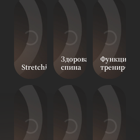
Здоровая
Функциона
Stretching
спина
тренировк