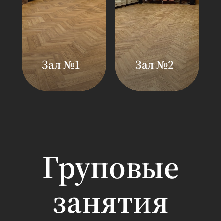
Зал №1
Зал №2
Площадь: 80 кв.
Площадь: 100 кв
м
м
Вместимость: 15
Вместимость: 2
человек
человек
Зал
Зал
предназначен
предназначен
для проведения
для проведения
Груповые
аэробных,
аэробных,
силовых и
силовых и
занятия
танцевальных и
танцевальных и
функциональных
функциональны
классов
классов