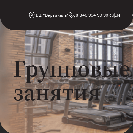
БЦ “Вертикаль”
8 846 954 90 90
RU
EN
Групповые
занятия