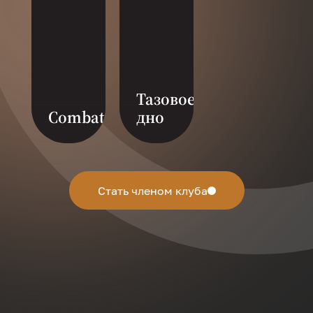
Тазовое
Combat
дно
Тазовое дно-это
фитнес нового
поколения для
женщин, где
Стать членом клуба
объединены 11
разных направлений.
Ровный и подвижный
таз-это основа
женского здоровья.
Тренировка
направлена на
профилактику
застойных явлений и