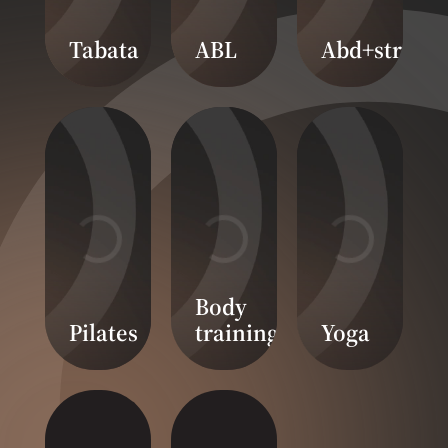
Tabata
ABL
Abd+stretch
Body
Pilates
training
Yoga