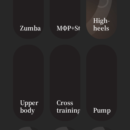
High-
Zumba
МФР+Stretching
heels
Upper
Cross
body
training
Pump