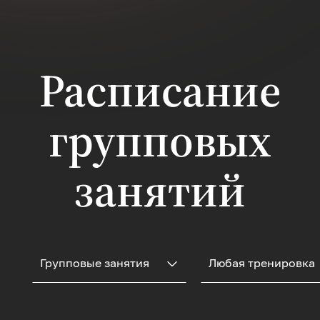
улучшения
кровообращения, для
гармоничной
отстройкивсего тела,
чтобы не было
Расписание
опущений,подготовка
к родам,
восстановление
групповых
после, чтобы быть
активной, здоровой и
энергичной, не
только снаружи, но и
занятий
изнутри. Тренировка
сочетает элементы
фитнеса,
дыхательных практик
и мягких телесных
техник.
Групповые занятия
Любая тренировка