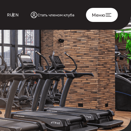
Меню
RU
EN
Стать членом клуба