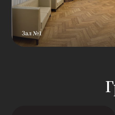
Зал №1
Площадь: 80 кв. м
Вместимость: 15 человек
Зал предназначен для проведения аэр
силовых и танцевальных и функционал
классов
Г
Смотреть видео