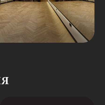
. м
0 человек
ен для проведения аэробных,
евальных и функциональных
ия