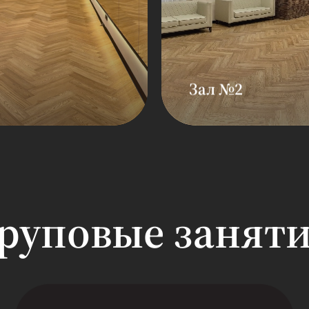
Зал №2
Площадь: 100 кв
Вместимость: 2
обных,
Зал предназнач
ьных
силовых и танц
классов
руповые занят
Смотреть видео